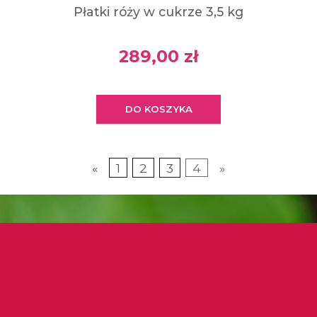
Płatki róży w cukrze 3,5 kg
289,00 zł
DO KOSZYKA
«
1
2
3
4
»