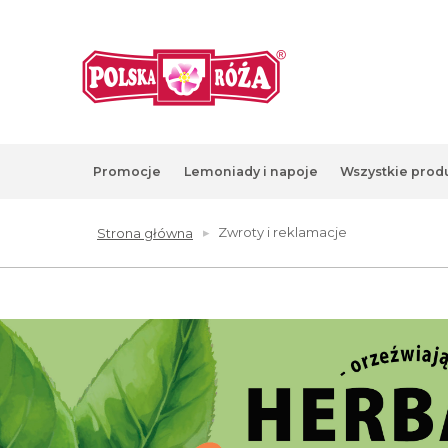
Promocje
Lemoniady i napoje
Wszystkie prod
Zwroty i reklamacje
Produkty różane