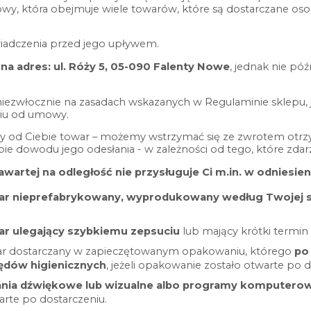
wy, która obejmuje wiele towarów, które są dostarczane osob
iadczenia przed jego upływem.
a adres: ul. Róży 5, 05-090 Falenty Nowe
, jednak nie póź
ezwłocznie na zasadach wskazanych w Regulaminie sklepu, je
niu od umowy.
y od Ciebie towar – możemy wstrzymać się ze zwrotem otrzy
e dowodu jego odesłania - w zależności od tego, które zdarz
wartej na odległość nie przysługuje Ci m.in. w odniesie
ar nieprefabrykowany, wyprodukowany według Twojej sp
ar ulegający szybkiemu zepsuciu
lub mający krótki termin 
war dostarczany w zapieczętowanym opakowaniu, którego
po
ędów higienicznych
, jeżeli opakowanie zostało otwarte po d
ania dźwiękowe lub wizualne albo programy komputero
arte po dostarczeniu.