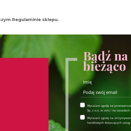
szym Regulaminie sklepu.
Bądź na
bieżąco
Wyrażam zgodę na przetwarzan
Sp. z o.o. w celu i na zasadac
Wyrażam zgodę na otrzymywanie
handlowych dotyczących usług i