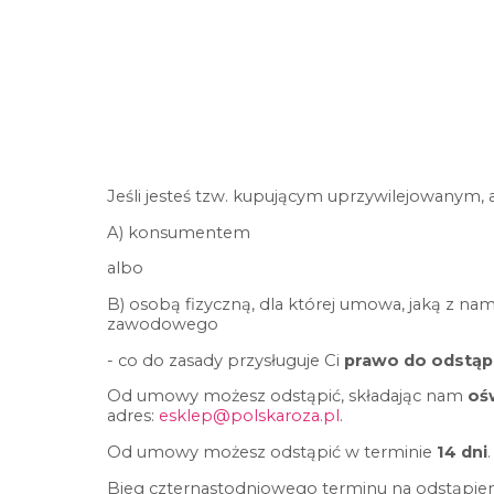
Jeśli jesteś tzw. kupującym uprzywilejowanym, a
A) konsumentem
albo
B) osobą fizyczną, dla której umowa, jaką z nam
zawodowego
- co do zasady przysługuje Ci
prawo do odstąp
Od umowy możesz odstąpić, składając nam
oś
adres:
esklep@polskaroza.pl
.
Od umowy możesz odstąpić w terminie
14 dni
.
Bieg czternastodniowego terminu na odstąpien