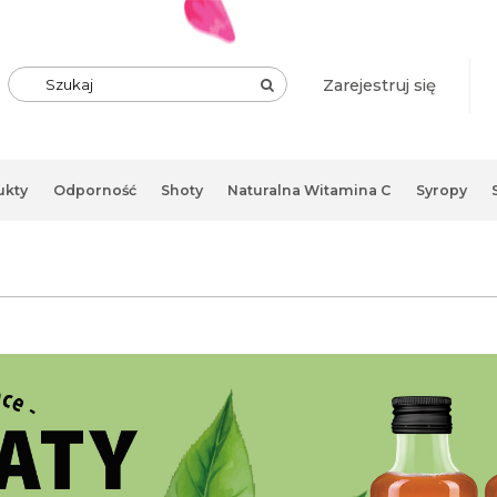
Zarejestruj się
ukty
Odporność
Shoty
Naturalna Witamina C
Syropy