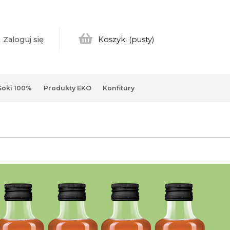
Zaloguj się
Koszyk:
(pusty)
Soki 100%
Produkty EKO
Konfitury