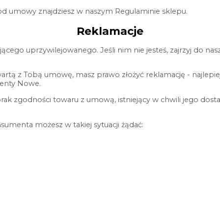
od umowy znajdziesz w naszym Regulaminie sklepu.
Reklamacje
jącego uprzywilejowanego. Jeśli nim nie jesteś, zajrzyj do n
artą z Tobą umowę, masz prawo złożyć reklamację - najlepiej
lenty Nowe.
k zgodności towaru z umową, istniejący w chwili jego dostar
umenta możesz w takiej sytuacji żądać: