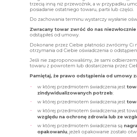
trzecią inną niż przewoźnik, a w przypadku umo
posiadanie ostatniego towaru, partii lub części.
Do zachowania terminu wystarczy wysłanie ośw
Zwracany towar zwróć do nas niezwłocznie n
odstąpiłeś od umowy.
Dokonane przez Ciebie płatności zwrócimy Ci ni
otrzymania od Ciebie oświadczenia o odstąpie
Jeśli nie zaproponowaliśmy, że sami odbierzem
towaru z powrotem lub dostarczenia przez Ciebi
Pamiętaj, że prawo odstąpienia od umowy za
w której przedmiotem świadczenia jest
tow
zindywidualizowanych potrzeb
;
w której przedmiotem świadczenia jest
tow
w której przedmiotem świadczenia jest to
względu na ochronę zdrowia lub ze wzgl
w której przedmiotem świadczenia są
nagr
opakowaniu
, jeżeli opakowanie zostało otw