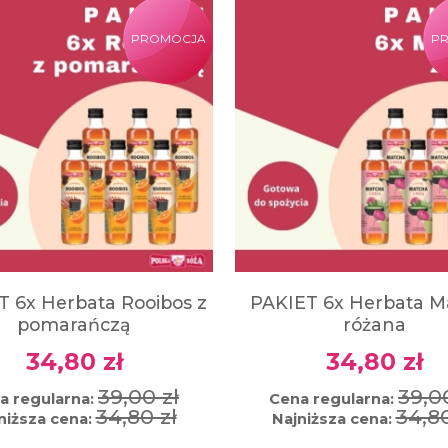
PROMOCJA
P
T 6x Herbata Rooibos z
PAKIET 6x Herbata M
pomarańczą
różana
34,80 zł
34,80 zł
39,00 zł
39,0
a regularna:
Cena regularna:
34,80 zł
34,80
niższa cena:
Najniższa cena: