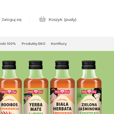
Zaloguj się
Koszyk:
(pusty)
Soki 100%
Produkty EKO
Konfitury