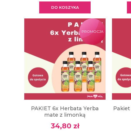
DO KOSZYKA
PROMOCJA
PAKIET 6x Herbata Yerba
Pakiet
mate z limonką
34,80 zł