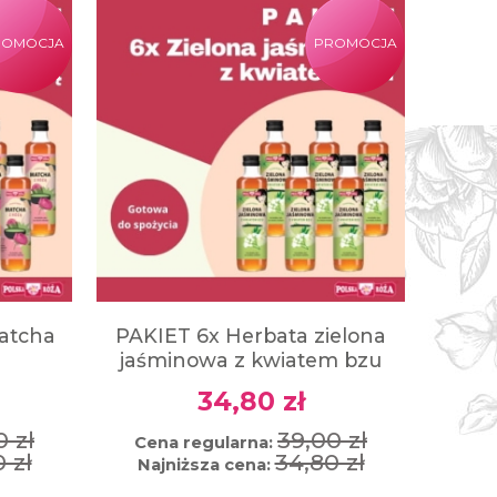
ROMOCJA
PROMOCJA
atcha
PAKIET 6x Herbata zielona
jaśminowa z kwiatem bzu
34,80 zł
0 zł
39,00 zł
Cena regularna:
 zł
34,80 zł
Najniższa cena: