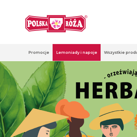
Promocje
Lemoniady i napoje
Wszystkie prod
Produkty różane