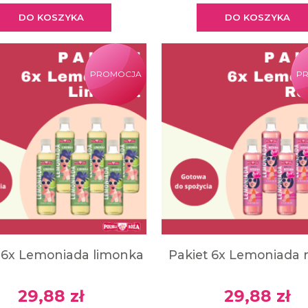
DO KOSZYKA
DO KOSZYKA
PROMOCJA
P
 6x Lemoniada limonka
Pakiet 6x Lemoniada 
29,88 zł
29,88 zł