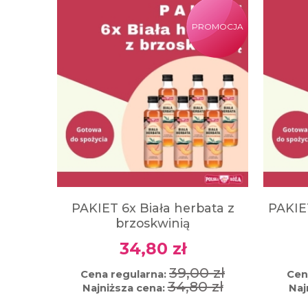
PROMOCJA
PAKIET 6x Biała herbata z
PAKIE
brzoskwinią
34,80 zł
39,00 zł
Cena regularna:
Cen
34,80 zł
Najniższa cena:
Naj