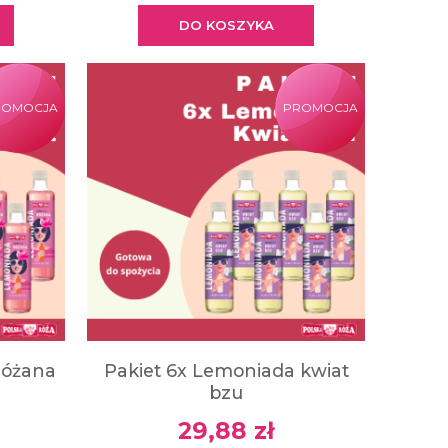
DO KOSZYKA
ROMOCJA
PROMOCJA
różana
Pakiet 6x Lemoniada kwiat
bzu
29,88 zł