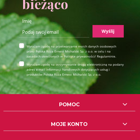
bieżąco
Wyślij
Wyrażam zgodę na przetwarzanie moich danych osobowych
przez Polska Róża Ernest Michalski Sp. z o.o. w celu i na
zasadach określonych w Polityce prywatności/ Regulaminie.
Wyrażam zgodę na otrzymywanie drogą elektroniczną na podany
adres e-mail informacji handlowych dotyczących usług i
produktów Polska Róża Ernest Michalski Sp. z o.o.
POMOC
MOJE KONTO